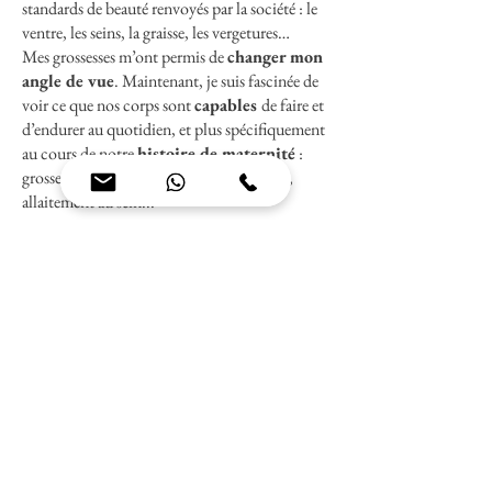
standards de beauté renvoyés par la société : le
ventre, les seins, la graisse, les vergetures…
Mes grossesses m’ont permis de
changer mon
angle de vue
. Maintenant, je suis fascinée de
voir ce que nos corps sont
capables
de faire et
d’endurer au quotidien, et plus spécifiquement
au cours de notre
histoire de maternité
:
grossesse, accouchement, parcours PMA,
allaitement au sein...
Massage à l'huile ou massage rebozo, au-delà
des bienfaits physiques, prendre soin de votre
corps est ma façon de vous proposer de
l’
honorer
, de le
remercier
, et de le
reconnaître
tel qu’il est : solide, complexe,
changeant, précieux.
Unique
.
Mes massages sont non thérapeutiques et n’ont aucune
visée médicale.