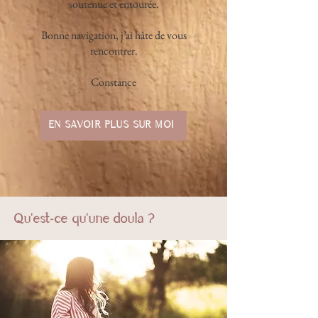
soutenue et entourée.
Bonne navigation, j’ai hâte de vous
rencontrer.
Constance
EN SAVOIR PLUS SUR MOI
Qu'est-ce qu'une doula ?