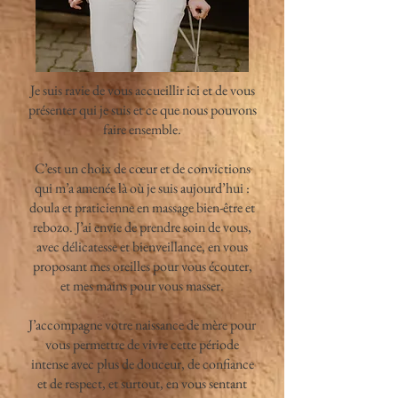
Je suis ravie de vous accueillir ici et de vous
présenter qui je suis et ce que nous pouvons
faire ensemble.
C’est un choix de cœur et de convictions
qui m’a amenée là où je suis aujourd’hui :
doula et praticienne en massage bien-être et
rebozo. J’ai envie de prendre soin de vous,
avec délicatesse et bienveillance, en vous
proposant mes oreilles pour vous écouter,
et mes mains pour vous masser.
J’accompagne votre naissance de mère pour
vous permettre de vivre cette période
intense avec plus de douceur, de confiance
et de respect, et surtout, en vous sentant