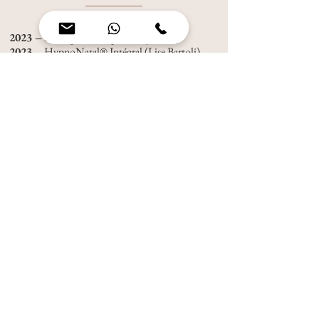
2023 –
Massage du visage (Fanny Pérot)
2023 –
HypnoNatal® Intégral (Lise Bartoli)
2023 –
Transmission rebozo (Rebozo Therapy)
Sophro et rebozo (mai)
2023 –
Rebozo, Soin & Mouvement (Anne
Belargent)
2023 –
Le Cocon des Doulas (supervision par
Leslie Lucien, doula)
2022 –
Massage Bien-être Post-partum
(Harmonysia)
2022 –
Massage Bien-être Femme enceinte
(Harmonysia)
2022 –
Transmissions rebozo (Anne Belargent &
Rebozo Therapy)
Grossesse, ouverture et couple (janvier)
Fermeture et post-partum (février)
Ouverture et confiance (mai)
Danse et rebozo (octobre)
Massage et rebozo (novembre)
2021-2022
–
Doula, accompagnante à la